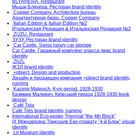
BLYAHERA. Restaurant
Мыши Бляхера. Ресторан
brand identity
Copper Company. Architecture bureau
Архитектурное бюро. Copper Company
Italian Edition & Italian Edition №2
Итальянская Редакция & Итальянская Редакция №2
ZUZU. Restaurant
ЗУЗУ. Ресторан
brand identity
Car Castle. Swiss luxury car storage
Car Castle. Гаражный комплекс класса люкс
brand
identity
ZhZL
ЖЗЛ
brand identity
+object. Design and production
Дизайн и продакшен компания +object
brand identity,
naming
Kazimir Malevich. Kyiv period. 1928-1930
Казимир Малевич. Київський період 1928-1930
book
design
Café Très
Café Très
brand identity, naming
​International Eco-poster Triennial “the 4th Block”
IX Міжнародна Триєнале Еко-плакату "4-й Блок"
visual
identity
Lit Museum identity