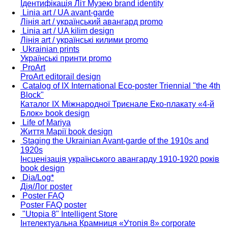
Ідентифікація Літ Музею
brand identity
Linia art / UA avant-garde
Лінія art / український авангард
promo
Linia art / UA kilim design
Лінія art / українські килими
promo
Ukrainian prints
Українські принти
promo
ProArt
ProArt
editorail design
Catalog of IX International Eco-poster Triennial "the 4th
Block"
Каталог ІХ Міжнародної Триєнале Еко-плакату «4-й
Блок»
book design
Life of Mariya
Життя Марії
book design
Staging the Ukrainian Avant-garde of the 1910s and
1920s
Інсценізація українського авангарду 1910-1920 років
book design
Dia/Log*
Дія/Лог
poster
Poster FAQ
Poster FAQ
poster
"Utopia 8" Intelligent Store
Інтелектуальна Крамниця «Утопія 8»
corporate