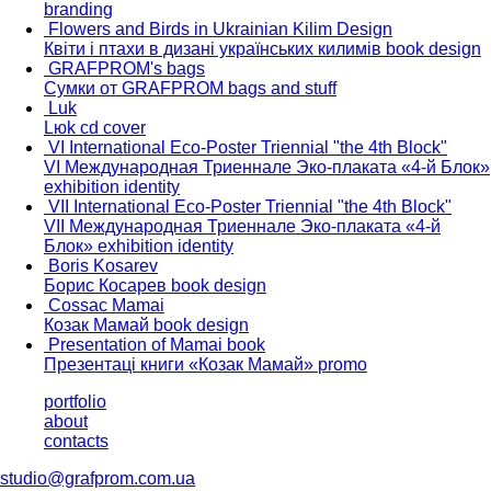
branding
Flowers and Birds in Ukrainian Kilim Design
Квіти і птахи в дизані українських килимів
book design
GRAFPROM's bags
Сумки от GRAFPROM
bags and stuff
Luk
Lюk
cd cover
VI International Eco-Poster Triennial "the 4th Block"
VI Международная Триеннале Эко-плаката «4-й Блок»
exhibition identity
VII International Eco-Poster Triennial "the 4th Block"
VII Международная Триеннале Эко-плаката «4-й
Блок»
exhibition identity
Boris Kosarev
Борис Косарев
book design
Cossac Mamai
Козак Мамай
book design
Presentation of Mamai book
Презентаці книги «Козак Мамай»
promo
portfolio
about
contacts
studio@grafprom.com.ua