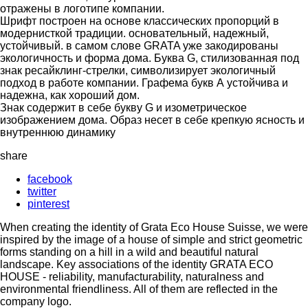
отражены в логотипе компании.
Шрифт построен на основе классических пропорций в
модернисткой традиции. основательный, надежный,
устойчивый. в самом слове GRATA уже закодированы
экологичность и форма дома. Буква G, стилизованная под
знак ресайклинг-стрелки, символизирует экологичный
подход в работе компании. Графема букв А устойчива и
надежна, как хороший дом.
Знак содержит в себе букву G и изометрическое
изображением дома. Образ несет в себе крепкую ясность и
внутреннюю динамику
share
facebook
twitter
pinterest
When creating the identity of Grata Eco House Suisse, we were
inspired by the image of a house of simple and strict geometric
forms standing on a hill in a wild and beautiful natural
landscape. Key associations of the identity GRATA ECO
HOUSE - reliability, manufacturability, naturalness and
environmental friendliness. All of them are reflected in the
company logo.