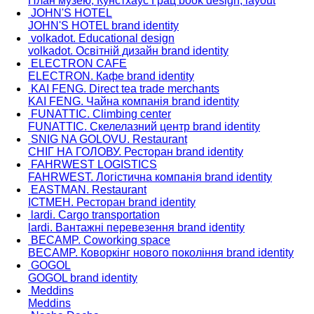
План музею, Кунстхаус Грац
book design, layout
JOHN'S HOTEL
JOHN'S HOTEL
brand identity
volkadot. Educational design
volkadot. Освітній дизайн
brand identity
ELECTRON CAFE
ELECTRON. Кафе
brand identity
KAI FENG. Direct tea trade merchants
KAI FENG. Чайна компанія
brand identity
FUNATTIC. Climbing center
FUNATTIC. Скелелазний центр
brand identity
SNIG NA GOLOVU. Restaurant
СНІГ НА ГОЛОВУ. Ресторан
brand identity
FAHRWEST LOGISTICS
FAHRWEST. Логістична компанія
brand identity
EASTMAN. Restaurant
ІСТМЕН. Ресторан
brand identity
lardi. Cargo transportation
lardi. Вантажні перевезення
brand identity
BECAMP. Coworking space
BECAMP. Коворкінг нового покоління
brand identity
GOGOL
GOGOL
brand identity
Meddins
Meddins