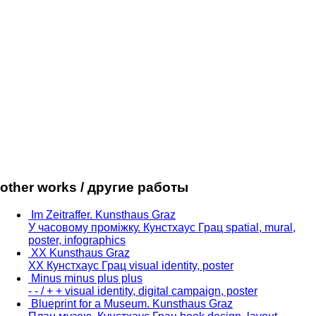
other works / другие работы
Im Zeitraffer. Kunsthaus Graz
У часовому проміжку. Кунстхаус Грац
spatial, mural,
poster, infographics
XX Kunsthaus Graz
XX Кунстхаус Грац
visual identity, poster
Minus minus plus plus
- - / + +
visual identity, digital campaign, poster
Blueprint for a Museum. Kunsthaus Graz